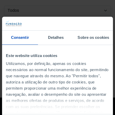
DATA DE INÍCIO
DATA DE FIM
Consentir
Detalhes
Sobre os cookies
ORDENAR POR
Este website utiliza cookies
Utilizamos, por definição, apenas os cookies
necessários ao normal funcionamento do site, permitindo
que navegue através do mesmo. Ao "Permitir todos",
autoriza a utilização de outro tipo de cookies, que
permitem proporcionar uma melhor experiência de
navegação, avaliar o desempenho do site ou apresentar
as melhores ofertas de produtos e serviços, de acordo
com as suas preferências. Se pretender escolher os
tipos de cookies, clique em "Personalizar". Saiba mais