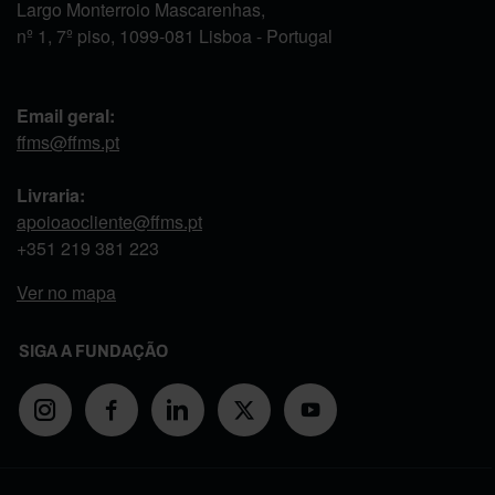
Largo Monterroio Mascarenhas,
nº 1, 7º piso, 1099-081 Lisboa - Portugal
Email geral:
ffms@ffms.pt
Livraria:
apoioaocliente@ffms.pt
+351
219 381 223
Ver no mapa
SIGA A FUNDAÇÃO