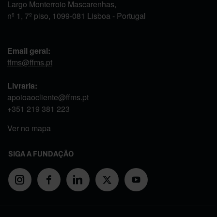
Largo Monterroio Mascarenhas,
nº 1, 7º piso, 1099-081 Lisboa - Portugal
Email geral:
ffms@ffms.pt
Livraria:
apoioaocliente@ffms.pt
+351
219 381 223
Ver no mapa
SIGA A FUNDAÇÃO