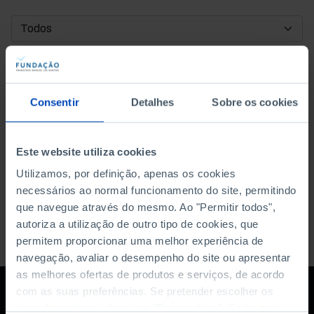
DATA DE INÍCIO
DATA DE FIM
Consentir
Detalhes
Sobre os cookies
ORDENAR POR
Este website utiliza cookies
Utilizamos, por definição, apenas os cookies
necessários ao normal funcionamento do site, permitindo
que navegue através do mesmo. Ao "Permitir todos",
autoriza a utilização de outro tipo de cookies, que
permitem proporcionar uma melhor experiência de
navegação, avaliar o desempenho do site ou apresentar
as melhores ofertas de produtos e serviços, de acordo
com as suas preferências. Se pretender escolher os
tipos de cookies, clique em "Personalizar". Saiba mais