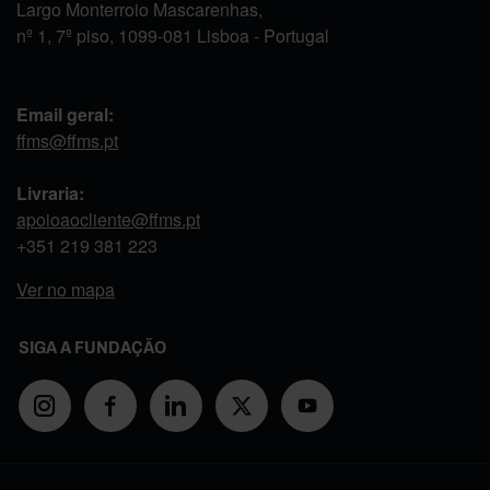
Largo Monterroio Mascarenhas,
nº 1, 7º piso, 1099-081 Lisboa - Portugal
Email geral:
ffms@ffms.pt
Livraria:
apoioaocliente@ffms.pt
+351
219 381 223
Ver no mapa
SIGA A FUNDAÇÃO