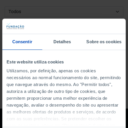
DATA DE INÍCIO
DATA DE FIM
Consentir
Detalhes
Sobre os cookies
ORDENAR POR
Este website utiliza cookies
Utilizamos, por definição, apenas os cookies
necessários ao normal funcionamento do site, permitindo
que navegue através do mesmo. Ao "Permitir todos",
autoriza a utilização de outro tipo de cookies, que
permitem proporcionar uma melhor experiência de
navegação, avaliar o desempenho do site ou apresentar
as melhores ofertas de produtos e serviços, de acordo
com as suas preferências. Se pretender escolher os
tipos de cookies, clique em "Personalizar". Saiba mais