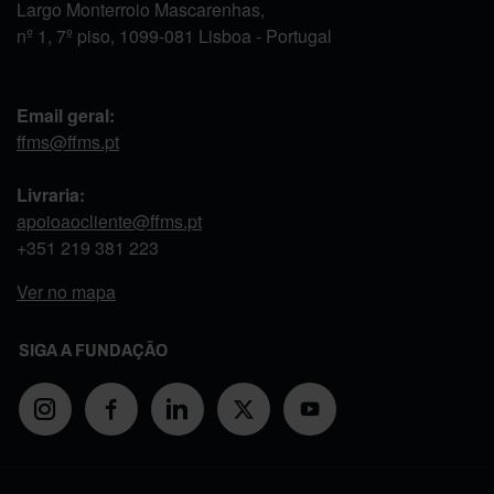
Largo Monterroio Mascarenhas,
nº 1, 7º piso, 1099-081 Lisboa - Portugal
Email geral:
ffms@ffms.pt
Livraria:
apoioaocliente@ffms.pt
+351
219 381 223
Ver no mapa
SIGA A FUNDAÇÃO