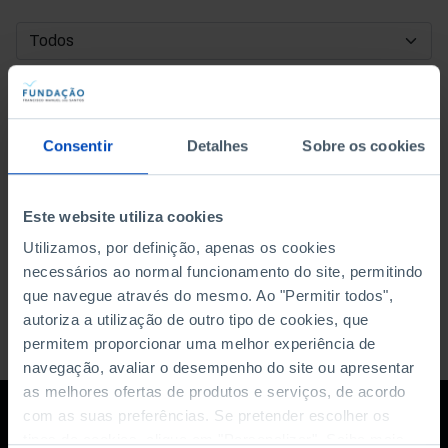
DATA DE INÍCIO
DATA DE FIM
Consentir
Detalhes
Sobre os cookies
ORDENAR POR
Este website utiliza cookies
Utilizamos, por definição, apenas os cookies
necessários ao normal funcionamento do site, permitindo
que navegue através do mesmo. Ao "Permitir todos",
autoriza a utilização de outro tipo de cookies, que
permitem proporcionar uma melhor experiência de
navegação, avaliar o desempenho do site ou apresentar
as melhores ofertas de produtos e serviços, de acordo
com as suas preferências. Se pretender escolher os
tipos de cookies, clique em "Personalizar". Saiba mais