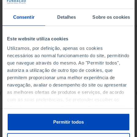
Consentir
Detalhes
Sobre os cookies
RETRATOS
Promessas do Futebol
Este website utiliza cookies
Utilizamos, por definição, apenas os cookies
necessários ao normal funcionamento do site, permitindo
que navegue através do mesmo. Ao "Permitir todos",
autoriza a utilização de outro tipo de cookies, que
4,50 €
5,00 €
-10%
permitem proporcionar uma melhor experiência de
navegação, avaliar o desempenho do site ou apresentar
as melhores ofertas de produtos e serviços, de acordo
Comprar
com as suas preferências. Se pretender escolher os
tipos de cookies, clique em "Personalizar". Saiba mais
sobre cookies através da gestão de preferências ou da
nossa
Política de Cookies
.
Permitir todos
Ver todos