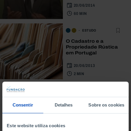
20/06/2014
60 MIN
ESTUDO
O Cadastro e a
Propriedade Rústica
em Portugal
20/06/2013
2 MIN
Consentir
Detalhes
Sobre os cookies
À venda na Livraria
Este website utiliza cookies