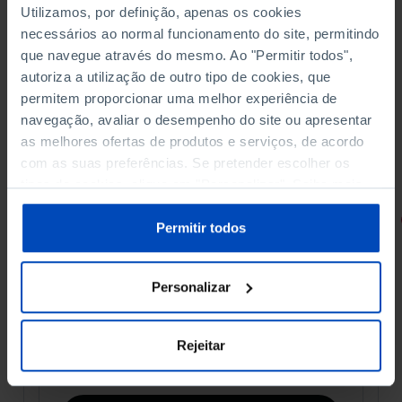
Utilizamos, por definição, apenas os cookies
necessários ao normal funcionamento do site, permitindo
que navegue através do mesmo. Ao "Permitir todos",
autoriza a utilização de outro tipo de cookies, que
permitem proporcionar uma melhor experiência de
navegação, avaliar o desempenho do site ou apresentar
as melhores ofertas de produtos e serviços, de acordo
com as suas preferências. Se pretender escolher os
tipos de cookies, clique em "Personalizar". Saiba mais
sobre cookies através da gestão de preferências ou da
RETRATOS
nossa
Política de Cookies
.
Permitir todos
Promessas do Futebol
Personalizar
Rejeitar
4,50 €
5,00 €
-10%