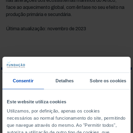
nas alterações dos ecossistemas marinhos do Ártico,
face ao aquecimento global, com ênfase no seu efeito na
produção primária e secundária.
Última atualização: novembro de 2023
Consentir
Detalhes
Sobre os cookies
O QUE PROCURA?
Este website utiliza cookies
Utilizamos, por definição, apenas os cookies
necessários ao normal funcionamento do site, permitindo
Para pesquisar uma expressão coloque-a entre aspas
que navegue através do mesmo. Ao "Permitir todos",
autoriza a utilização de outro tipo de cookies, que