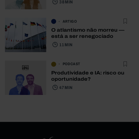
38 MIN
ARTIGO
O atlantismo não morreu —
está a ser renegociado
11 MIN
PODCAST
Produtividade e IA: risco ou
oportunidade?
47 MIN