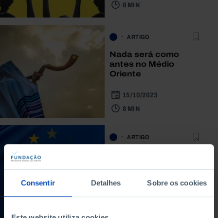
8 MIN
ARTIGO
Nada será como
antes no Médio
Oriente
15/10/2023
8 MIN
ARTIGO
Um ano de guerra e
três reflexões sobre o
futuro
Consentir
Detalhes
Sobre os cookies
23/02/2023
6 MIN
Este website utiliza cookies