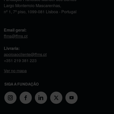
Largo Monterroio Mascarenhas,
nº 1, 7º piso, 1099-081 Lisboa - Portugal
Email geral:
ffms@ffms.pt
Livraria:
apoioaocliente@ffms.pt
+351
219 381 223
Ver no mapa
SIGA A FUNDAÇÃO