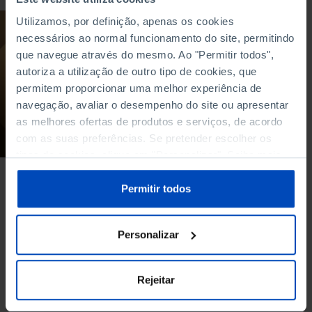
Utilizamos, por definição, apenas os cookies
PODCAST
necessários ao normal funcionamento do site, permitindo
GEOPOLÍTICA:
que navegue através do mesmo. Ao "Permitir todos",
estamos à beira de
autoriza a utilização de outro tipo de cookies, que
uma nova ordem
permitem proporcionar uma melhor experiência de
global?
navegação, avaliar o desempenho do site ou apresentar
as melhores ofertas de produtos e serviços, de acordo
20/03/2022
com as suas preferências. Se pretender escolher os
43 MIN
tipos de cookies, clique em "Personalizar". Saiba mais
sobre cookies através da gestão de preferências ou da
nossa
Política de Cookies
.
Permitir todos
Ver mais
Personalizar
Rejeitar
À venda na Livraria