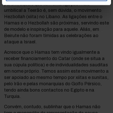
porém, aquele que tem uma ligação mais
umbilical a Teerão é, sem dúvida, o movimento
Hezbollah (xiita) no Líbano. As ligações entre o
Hamas e o Hezbollah são próximas, servindo este
de modelo e inspiração para aquele. Aliás, em
Beirute não foram tímidas as celebrações ao
ataque a Israel.
Acresce que o Hamas tem vindo igualmente a
receber financiamento do Catar (onde se situa a
sua cúpula política) e de individualidades sauditas
em nome próprio. Temos assim este movimento a
ser apoiado ao mesmo tempo por xiitas e sunitas,
pelo Irão e pelas monarquias do Golfo Pérsico,
tendo ainda bons contactos no Egipto e na
Turquia.
Convém, contudo, sublinhar que o Hamas não