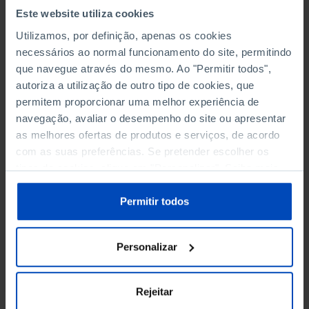
Este website utiliza cookies
Utilizamos, por definição, apenas os cookies
necessários ao normal funcionamento do site, permitindo
que navegue através do mesmo. Ao "Permitir todos",
autoriza a utilização de outro tipo de cookies, que
Para perceber como conseguiu o
permitem proporcionar uma melhor experiência de
Hamas colocar Israel nesta
navegação, avaliar o desempenho do site ou apresentar
situação de enorme fragilidade é
as melhores ofertas de produtos e serviços, de acordo
necessário analisar o xadrez
com as suas preferências. Se pretender escolher os
geopolítico que é o Médio Oriente
tipos de cookies, clique em "Personalizar". Saiba mais
sobre cookies através da gestão de preferências ou da
Lívia Franco
nossa
Política de Cookies
.
Permitir todos
Autora
Personalizar
Todos eles servem, como é óbvio, de ponta de
lança dos interesses iranianos nos territórios
Rejeitar
onde operam. No conjunto destes movimentos,