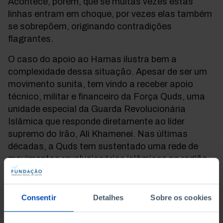
Acontece, porém, que se muitas vezes estas
linhas entram em choque, por vezes elas também
se sobrepõem, originando contradições
flagrantes.
O caso do apoio ao Hamas ilustra bem a
complexidade dessa situação. Apesar de ser um
movimento sunita, tem vindo a receber apoio
técnico, militar e financeiro da Força Quds, uma
unidade especial da Guarda Revolucionária
Islâmica que responde diretamente ao líder
supremo do Irão, Ali Khamenei. Nas últimas
décadas, a Quds tem sustentado uma rede de
movimentos revolucionários islâmicos na região
do grande Médio Oriente, que se auto-intitula o
Eixo da Resistência, e inclui, para além do
Hamas, o Movimento da Jihad Islâmica também
Consentir
Detalhes
Sobre os cookies
na Palestina, os Houthis no Iémen e as milícias
xiitas no Iraque, na Síria e no Afeganistão.