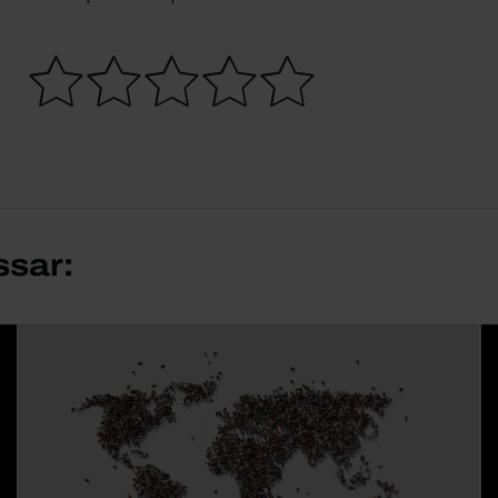
ssar: