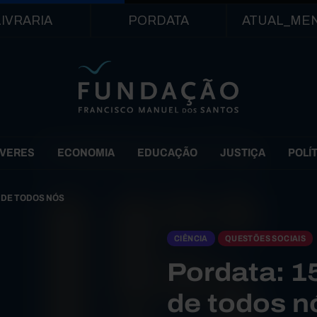
Passar para o conteúdo principal
LIVRARIA
PORDATA
ATUAL_ME
EVERES
ECONOMIA
EDUCAÇÃO
JUSTIÇA
POLÍ
A DE TODOS NÓS
CIÊNCIA
QUESTÕES SOCIAIS
Pordata: 1
de todos n