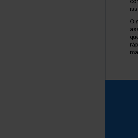
co
is
O 
as
qu
rá
ma