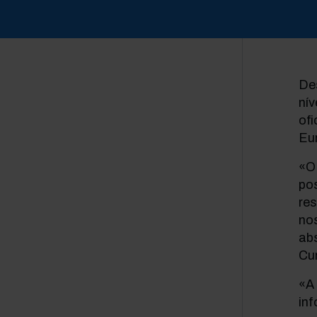
Des
nív
ofi
Eu
«O
po
res
no
abs
Cu
«A 
inf