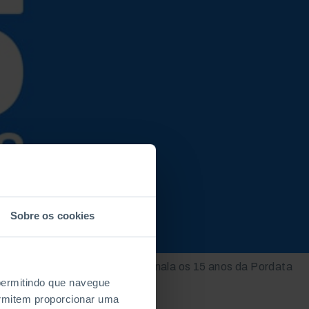
Sobre os cookies
Vídeo que assinala os 15 anos da Pordata
 permitindo que navegue
permitem proporcionar uma