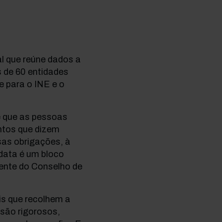
al que reúne dados a
s de 60 entidades
e para o INE e o
é que as pessoas
ntos que dizem
sas obrigações, à
data é um bloco
dente do Conselho de
is que recolhem a
 são rigorosos,