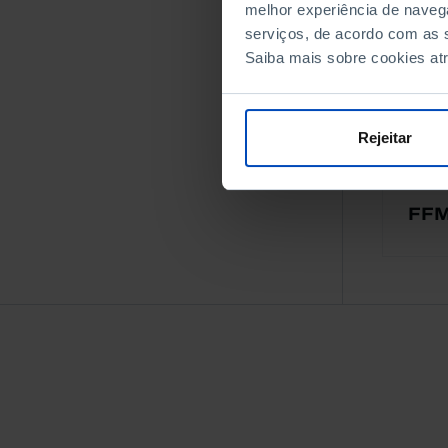
melhor experiência de naveg
A
serviços, de acordo com as s
Saiba mais sobre cookies at
Rejeitar
FF