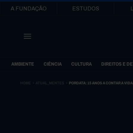
Main navigation
A FUNDAÇÃO
ESTUDOS
Themes Menu
AMBIENTE
CIÊNCIA
CULTURA
DIREITOS E D
HOME
ATUAL_MENTES
PORDATA: 15 ANOS A CONTAR A VID