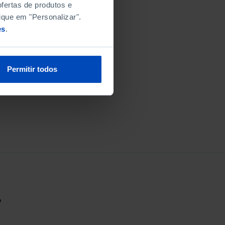
fertas de produtos e
ique em "Personalizar".
es
.
Permitir todos
?