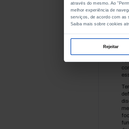
através do mesmo. Ao "Permit
e o
melhor experiência de naveg
serviços, de acordo com as s
A d
Saiba mais sobre cookies at
co
de 
atr
out
Rejeitar
equ
vol
com
ess
Te
def
dis
mer
fo
fun