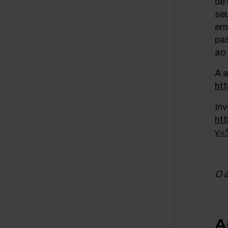
de
seu
emi
pas
ao 
A a
htt
In
htt
v=
O a
A