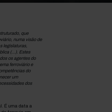
truturado, que
viário, numa visão de
 legislaturas,
lica (…). Estes
odos os agentes do
ema ferroviário e
competências do
rnecer um
necessidades dos
al. É uma data a