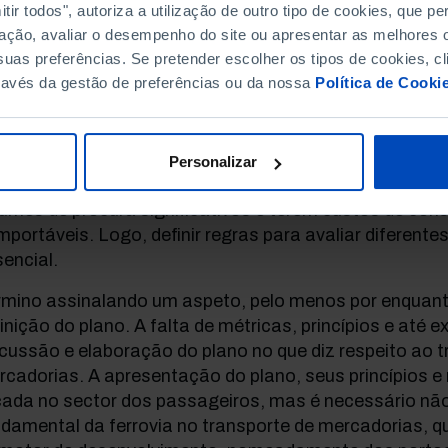
ir todos", autoriza a utilização de outro tipo de cookies, que 
utros transportes públicos.
ação, avaliar o desempenho do site ou apresentar as melhores o
uas preferências. Se pretender escolher os tipos de cookies, cl
efinição de um conjunto de princípios de avaliação é u
ravés da gestão de preferências ou da nossa
Política de Cooki
mponente que merece menção. A ferrovia é um meio d
alta capacidade que requer um mínimo de escala e pro
ativa com níveis de serviço, tempos de viagem e preç
ros meios de transporte. Ora, nem sempre é possível
Personalizar
ilíbrio entre alternativas que sejam simultaneamente 
umes de procura significativos e terem custos de con
portáveis. Logo, definir regras para avaliar diferente
encial.
rmino assinalando um aspeto, pelo menos por enquan
inição do plano. A falta de métricas, princípios e até
cussão e elaboração do plano no que diz respeito ao t
cadorias. A apresentação do plano, seus princípios e
cada no sector dos passageiros, mas é necessário não
damental da ferrovia no transporte de mercadorias, q