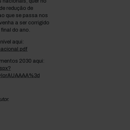
nacionais, quer no
 de redução de
 ao que se passa nos
venha a ser corrigido
final do ano.
nível aqui:
nacional.pdf
imentos 2030 aqui:
aspx?
IorAUAAAA%3d
utor.