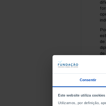
dif
for
ope
ind
Po
es
de
dip
de 
já
Rod
Out
Consentir
de
ser
mer
Este website utiliza cookies
est
Utilizamos, por definição, a
in