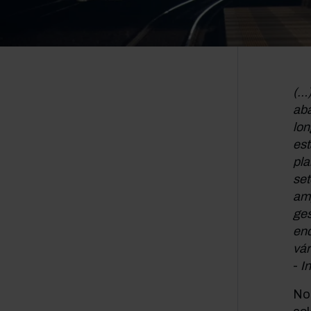
(…)
aba
lon
est
pla
set
amp
ges
enq
vár
-
I
No 