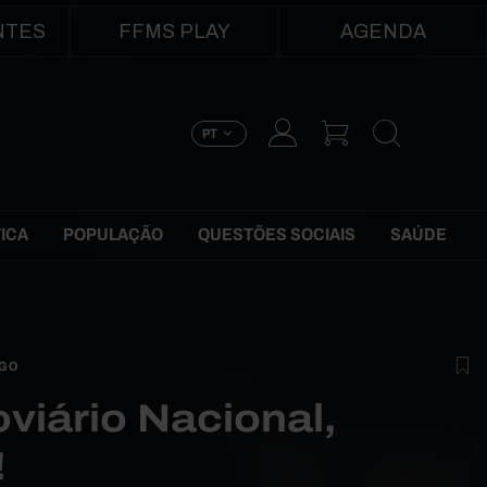
NTES
FFMS PLAY
AGENDA
PT
TICA
POPULAÇÃO
QUESTÕES SOCIAIS
SAÚDE
IGO
oviário Nacional,
!