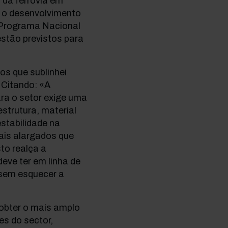
 da ferrovia em
a o desenvolvimento
 Programa Nacional
estão previstos para
os que sublinhei
 Citando: «A
ara o setor exige uma
estrutura, material
estabilidade na
ais alargados que
to realça a
eve ter em linha de
 sem esquecer a
 obter o mais amplo
es do sector,