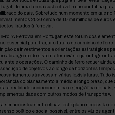
ebrar por todos e todas que pugnam pela revitalização
rtugal, de uma forma sustentável e que contribua par
uilibrado do país. Sobretudo num momento em que no
Investimentos 2030 cerca de 10 mil milhões de euros 
jectos ligados à ferrovia.
livro “A Ferrovia em Portugal” este foi um dos element
o essencial para traçar o futuro do caminho de ferro.
inição de investimentos e orientações estratégicas p
ão abrangente do sistema ferroviário que integre infra
culante e operações. O caminho de ferro requer ainda 
ossecução de objetivos ao longo de horizontes tempor
essariamente atravessam várias legislaturas. Tudo is
ortância do planeamento a médio e longo prazo, que d
nta a realidade socioeconómica e geográfica do país,
mplementaridade com outros modos de transporte
».
a ser um instrumento eficaz, este plano necessita de
senso político e social possível, entre os vários agent