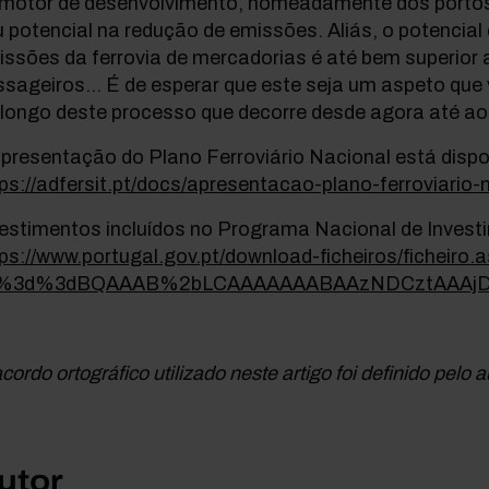
 motor de desenvolvimento, nomeadamente dos portos 
 potencial na redução de emissões. Aliás, o potencial
ssões da ferrovia de mercadorias é até bem superior
sageiros... É de esperar que este seja um aspeto que 
longo deste processo que decorre desde agora até ao 
presentação do Plano Ferroviário Nacional está dispo
ps://adfersit.pt/docs/apresentacao-plano-ferroviario-
vestimentos incluídos no Programa Nacional de Invest
ps://www.portugal.gov.pt/download-ficheiros/ficheiro.
%3d%3dBQAAAB%2bLCAAAAAAABAAzNDCztAAAjD
cordo ortográfico utilizado neste artigo foi definido pelo a
utor