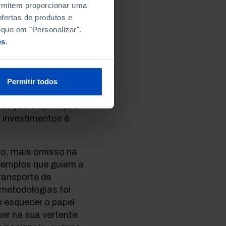
permitem proporcionar uma
fertas de produtos e
ique em "Personalizar".
ma terceira
es
.
e transporte pesado
cura, só podendo ser
os competitivos com
 encontrar um
Permitir todos
capazes de atrair
strução e operação
s investimentos é
to, mais omisso na
 exemplos que guiem a
ransporte de
 metodologias foi
 esquecer o papel
uer na sua vertente