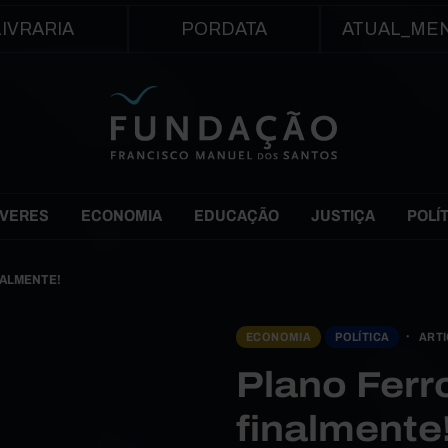
Passar para o conteúdo principal
LIVRARIA
PORDATA
ATUAL_ME
EVERES
ECONOMIA
EDUCAÇÃO
JUSTIÇA
POLÍ
NALMENTE!
ECONOMIA
POLÍTICA
ART
Plano Ferr
finalmente