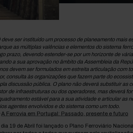
 deve ser instituído um processo de planeamento mais es
rque as múltiplas valências e elementos do sistema ferro
go prazo, devendo estender-se por um horizonte de várias
ando a sua aprovação no âmbito da Assembleia da Repúb
nos devem ser formulados em estreita articulação com t
or, consulta às organizações que fazem parte do ecossist
la discussão pública. O plano não deverá substituir as 
tor de infraestruturas ou dos operadores, mas deverá fo
uadramento estável para a sua atividade e articular as 
ios agentes envolvidos e do sistema como um todo.
n
A Ferrovia em Portugal: Passado, presente e futuro
dia 19 de Abril foi lançado o Plano Ferroviário Nacion