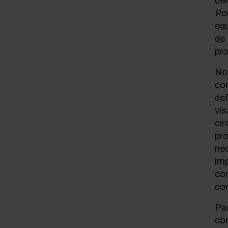
cel
Po
eq
de 
pro
No 
com
def
vis
cir
pr
nec
imp
co
co
Par
con