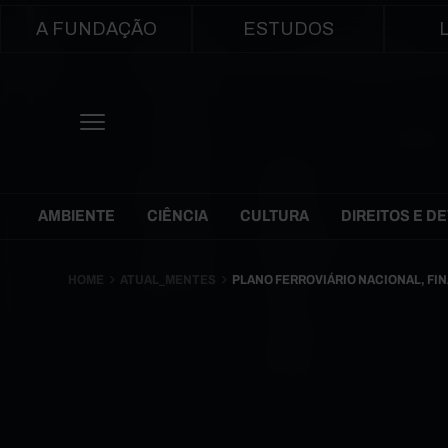
Main navigation
A FUNDAÇÃO
ESTUDOS
Themes Menu
AMBIENTE
CIÊNCIA
CULTURA
DIREITOS E D
HOME
ATUAL_MENTES
PLANO FERROVIÁRIO NACIONAL, FI