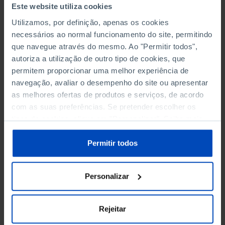
Oliveira e Silva
,
Mónica Bettencourt-Dias
. A
Este website utiliza cookies
moderação é da jornalista
Miriam Alves
.
Utilizamos, por definição, apenas os cookies
necessários ao normal funcionamento do site, permitindo
que navegue através do mesmo. Ao "Permitir todos",
18h30 - 19h15
autoriza a utilização de outro tipo de cookies, que
Da capa
à contracapa: O que mudou na
permitem proporcionar uma melhor experiência de
indústria musical
portuguesa?
navegação, avaliar o desempenho do site ou apresentar
as melhores ofertas de produtos e serviços, de acordo
O programa da rádio Renascença, em parceria
com as suas preferências. Se pretender escolher os
com a Fundação, é gravado ao vivo.
João
tipos de cookies, clique em "Personalizar". Saiba mais
sobre cookies através da gestão de preferências ou da
Gobern
, autor do livro
Tira o Disco e Toca ao
nossa
Política de Cookies
.
Permitir todos
Vivo
,
David
Ferreira
e
Nuno
Gonçalves
conversam com
José Pedro
Frazão
.
Personalizar
15 de junho, domingo
Rejeitar
17h00 - 17h45