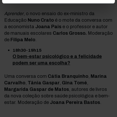
Aprender: disciplinas, rigor e avaliação
Aprender
, o novo ensaio do ex-ministro da
Educação
Nuno Crato
é o mote da conversa com
a economista
Joana Pais
e o professor e autor
de manuais escolares
Carlos Grosso.
Moderação
de
Filipa Melo
.
18h30-19h15
O bem-estar psicológico e a felicidade
podem ser uma escolha?
Uma conversa com
Cátia Branquinho
,
Marina
Carvalho
,
Tânia Gaspar
,
Gina Tomé
,
Margarida Gaspar de Matos
, autores de livros
da nova coleção sobre saúde psicológica e bem-
estar.
Moderação de
Joana Pereira Bastos
.