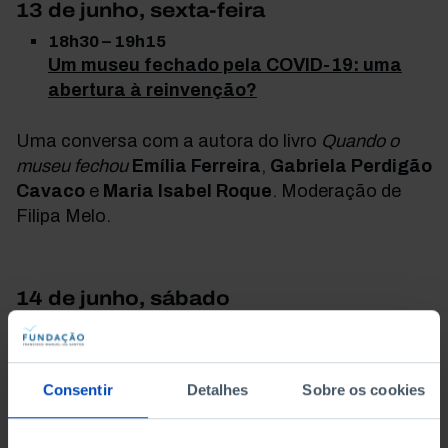
13 de junho, sexta-feira
18h30 – 19h15
Um museu fechado pela COVID-19: uma
abertura
à
reinvenção?
Uma conversa com a
autora do livro
Quando o
museu fechou
Emília Ferreira
,
Gabriela Perdigão
Cavaco
e
Maria Isabel Roque
.
Moderação de
Filipa Melo.
14 de junho, sábado
17h00 – 17h45
Como deveria ser a ciência em Portugal?
Consentir
Detalhes
Sobre os cookies
Não perca uma conversa com
Joana Gonçalves
de Sá
, autora do livro
Uma Ideia de Ciência
,
Luís