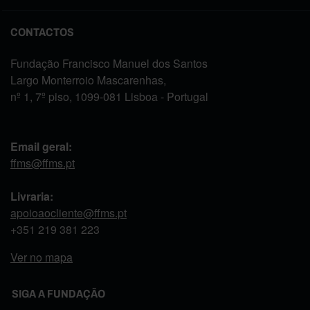
CONTACTOS
Fundação Francisco Manuel dos Santos
Largo Monterroio Mascarenhas,
nº 1, 7º piso, 1099-081 Lisboa - Portugal
Email geral:
ffms@ffms.pt
Livraria:
apoioaocliente@ffms.pt
+351
219 381 223
Ver no mapa
SIGA A FUNDAÇÃO