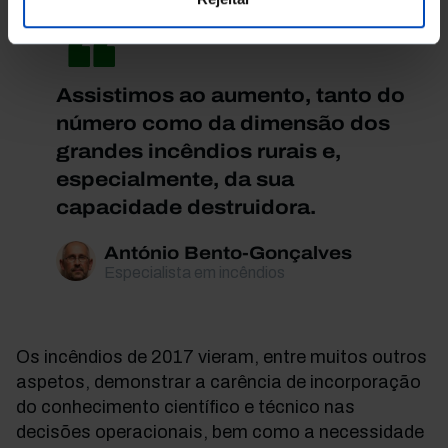
Assistimos ao aumento, tanto do
número como da dimensão dos
grandes incêndios rurais e,
especialmente, da sua
capacidade destruidora.
António Bento-Gonçalves
Especialista em incêndios
Os incêndios de 2017 vieram, entre muitos outros
aspetos, demonstrar a carência de incorporação
do conhecimento científico e técnico nas
decisões operacionais, bem como a necessidade