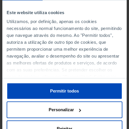
espaciais, pelo que o PNPOT reconhece que,
Este website utiliza cookies
atualmente, em Portugal, a mitigação não é
suficiente para lidar com as mudanças do clima,
Utilizamos, por definição, apenas os cookies
sendo por isso fundamental reforçar a adoção de
necessários ao normal funcionamento do site, permitindo
medidas de adaptação.
que navegue através do mesmo. Ao "Permitir todos",
autoriza a utilização de outro tipo de cookies, que
Com efeito, atualmente, debatemo-nos com
permitem proporcionar uma melhor experiência de
crises que, não sendo novas na sua essência,
navegação, avaliar o desempenho do site ou apresentar
assumem, por vezes, uma grande dimensão,
as melhores ofertas de produtos e serviços, de acordo
porque, em parte, os riscos aumentaram em
com as suas preferências. Se pretender escolher os
funções dos novos modos de vida, da
tipos de cookies, clique em "Personalizar". Saiba mais
globalização e das mudanças climáticas, tudo
sobre cookies através da gestão de preferências ou da
isto a par de uma nova perceção da realidade por
nossa
Política de Cookies
.
Permitir todos
parte da sociedade e dos cidadãos, muitas vezes
condicionada pelo imediatismo das redes sociais
Personalizar
e pela espetacularização dos dramas, promovida
por alguns meios de comunicação.
Rejeitar