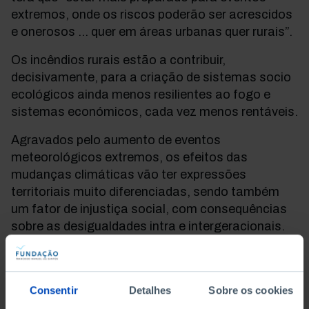
extremos, onde os riscos poderão ser acrescidos
e onerosos … quer em áreas urbanas quer rurais”.
Os incêndios rurais estão a contribuir,
decisivamente, para a criação de sistemas socio
ecológicos ainda menos resilientes ao fogo e
sistemas económicos, cada vez menos rentáveis.
Agravados pelo aumento de eventos
meteorológicos extremos, os efeitos das
mudanças climáticas vão ter expressões
territoriais muito diferenciadas, sendo também
um fator de injustiça social, com consequências
sobre as desigualdades intra e intergeracionais.
Nas últimas décadas, as mudanças sociais (na
família, na estrutura etária e na mobilidade
residencial) tiveram uma forte expressão
Consentir
Detalhes
Sobre os cookies
territorial, exibindo vulnerabilidades socio