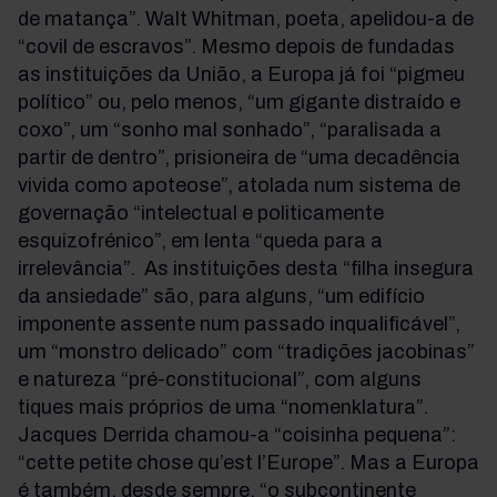
de matança”. Walt Whitman, poeta, apelidou-a de
“covil de escravos”. Mesmo depois de fundadas
as instituições da União, a Europa já foi “pigmeu
político” ou, pelo menos, “um gigante distraído e
coxo”, um “sonho mal sonhado”, “paralisada a
partir de dentro”, prisioneira de “uma decadência
vivida como apoteose”, atolada num sistema de
governação “intelectual e politicamente
esquizofrénico”, em lenta “queda para a
irrelevância”. As instituições desta “filha insegura
da ansiedade” são, para alguns, “um edifício
imponente assente num passado inqualificável”,
um “monstro delicado” com “tradições jacobinas”
e natureza “pré-constitucional”, com alguns
tiques mais próprios de uma “nomenklatura”.
Jacques Derrida chamou-a “coisinha pequena”:
“cette petite chose qu’est l’Europe”. Mas a Europa
é também, desde sempre, “o subcontinente