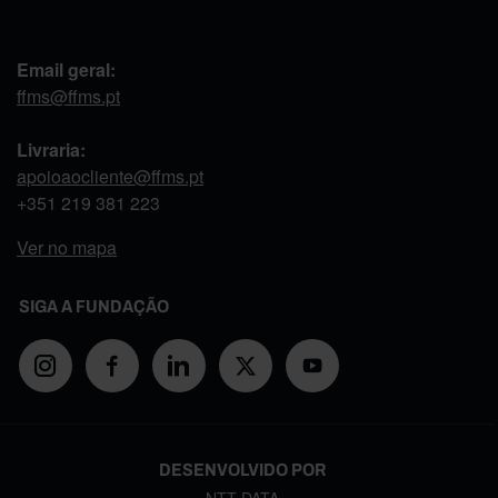
Email geral:
ffms@ffms.pt
Livraria:
apoioaocliente@ffms.pt
+351
219 381 223
Ver no mapa
SIGA A FUNDAÇÃO
DESENVOLVIDO POR