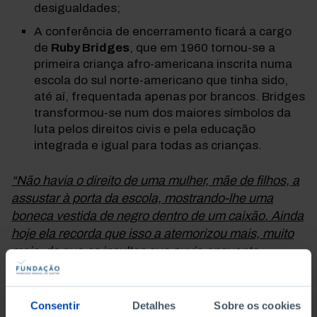
desigualdades;
A conferência de encerramento ficará a cargo
de
Ruby Bridges
, que em 1960 tornou-se a
primeira criança afro-americana inscrita numa
escola do sul norte-americano que tinha sido,
até aí, frequentada apenas por brancos. Bridges
transformou-se num dos maiores símbolos da
luta pelos direitos civis e pela educação
integrada e igual para todas as crianças.
“Não havia o direito de uma mulher, mãe de filhos, a
assustar à porta da escola, mostrando-lhe uma
boneca vestida de negro dentro de um caixão. Ainda
hoje ela recorda que isso a atemorizou mais, muito
mais, do que os insultos que ouvia enquanto
caminhava.”
No Encontro poderá também ouvir
Leonor
Consentir
Detalhes
Sobre os cookies
Beleza
e
Richard Zimler
, num debate sobre