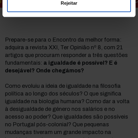
Rejeitar
Imagem
Prepare-se para o Encontro da melhor forma:
adquira a revista XXI, Ter Opinião nº 8, com 21
artigos que procuram responder a três questões
fundamentais:
a igualdade é possível? E é
desejável? Onde chegámos?
Como evoluiu a ideia de igualdade na filosofia
política ao longo dos séculos? O que significa
igualdade na biologia humana? Como dar a volta
à desigualdade de género nos salários e no
acesso ao poder? Que igualdades são possíveis
no Portugal pós-colonial? Que pequenas
mudanças tiveram um grande impacto na