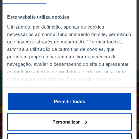
identidade e igualdade nas sociedades
multiculturais do Ocidente. E verá ainda um
Este website utiliza cookies
vídeo, concebido por
Gonçalo M. Tavares
,
sobre «dez igualdades».
Utilizamos, por definição, apenas os cookies
necessários ao normal funcionamento do site, permitindo
que navegue através do mesmo. Ao "Permitir todos",
Não perca. Compre já o seu bilhete!
autoriza a utilização de outro tipo de cookies, que
permitem proporcionar uma melhor experiência de
navegação, avaliar o desempenho do site ou apresentar
as melhores ofertas de produtos e serviços, de acordo
com as suas preferências. Se pretender escolher os
tipos de cookies, clique em "Personalizar". Saiba mais
sobre cookies através da gestão de preferências ou da
nossa
Política de Cookies
.
Permitir todos
Personalizar