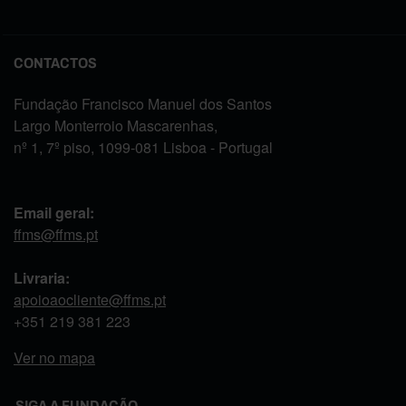
CONTACTOS
Fundação Francisco Manuel dos Santos
Largo Monterroio Mascarenhas,
nº 1, 7º piso, 1099-081 Lisboa - Portugal
Email geral:
ffms@ffms.pt
Livraria:
apoioaocliente@ffms.pt
+351
219 381 223
Ver no mapa
SIGA A FUNDAÇÃO