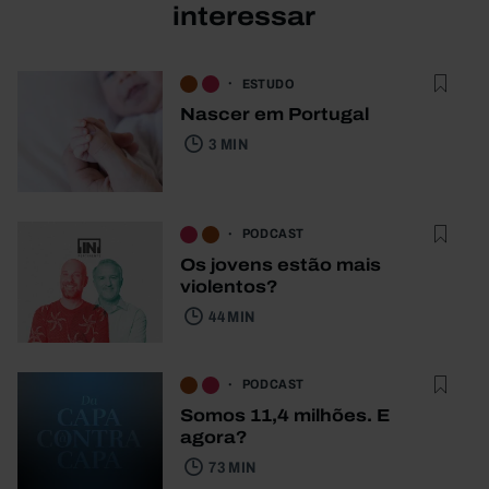
interessar
ESTUDO
Nascer em Portugal
3 MIN
PODCAST
Os jovens estão mais
violentos?
44 MIN
PODCAST
Somos 11,4 milhões. E
agora?
73 MIN