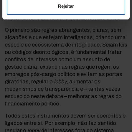
Na minha opinião, são necessários três
Rejeitar
elementos, dois relativamente fáceis de definir e
implementar e um terceiro bastante mais difícil.
O primeiro são regras abrangentes, claras, sem
alçapões e que estejam interligadas, criando uma
espécie de ecossistema de integridade. Sejam leis
ou códigos deontológicos, é fundamental tratar
conflitos de interesse como um assunto de
gestão diária, expandir as regras que regem os
empregos pós-cargo político e evitam as portas
giratórias, regular o
lobby
, aumentar os
mecanismos de transparência e – tantas vezes
esquecido neste debate – melhorar as regras do
financiamento político.
Todos estes instrumentos devem ser coerentes e
ligados entre si. Por exemplo, não faz sentido
regular o
lobby
de interesses fora do sistema