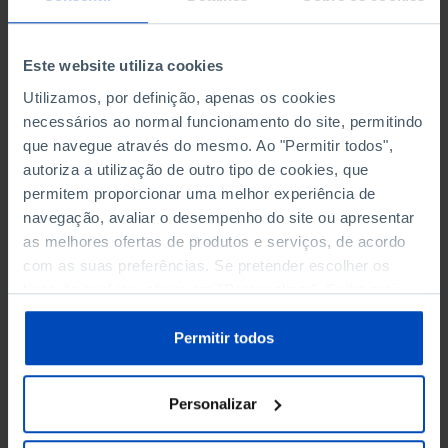
insustentável? Quais as
soluções?
Este website utiliza cookies
Pela primeira vez, um governo caiu devido a
Utilizamos, por definição, apenas os cookies
suspeitas de corrupção. Mas atrás deste episódio
necessários ao normal funcionamento do site, permitindo
há um rasto de outras investigações judiciais,
que navegue através do mesmo. Ao "Permitir todos",
polémicas, demissões, conflitos de interesse e
autoriza a utilização de outro tipo de cookies, que
situações dúbias ou indesejáveis que nunca
permitem proporcionar uma melhor experiência de
foram adequadamente tratados pelos
navegação, avaliar o desempenho do site ou apresentar
responsáveis políticos e que têm vindo a minar a
as melhores ofertas de produtos e serviços, de acordo
autoridade e a credibilidade das instituições e dos
com as suas preferências. Se pretender escolher os
actores políticos.
tipos de cookies, clique em "Personalizar". Saiba mais
sobre cookies através da gestão de preferências ou da
A vertigem dos acontecimentos - as constantes
nossa
Política de Cookies
.
Permitir todos
fugas de informação sobre a investigação, a crise
politico-constitucional e a campanha eleitoral que
se avizinha – tem impedido uma reflexão sobre
Personalizar
como aqui chegámos e como daqui podemos sair.