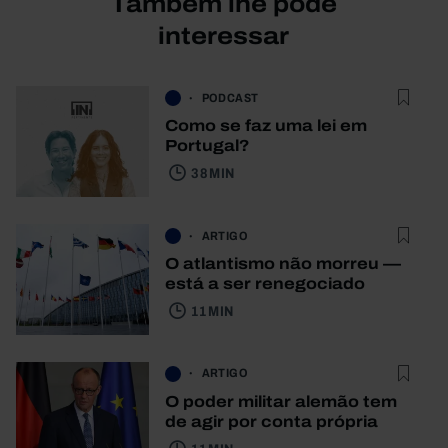
Também lhe pode
interessar
PODCAST
Como se faz uma lei em
Portugal?
38 MIN
ARTIGO
O atlantismo não morreu —
está a ser renegociado
11 MIN
ARTIGO
O poder militar alemão tem
de agir por conta própria