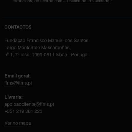
fornecidos, de acordo com a
Política de Privacidade
.*
CONTACTOS
Fundação Francisco Manuel dos Santos
Largo Monterroio Mascarenhas,
nº 1, 7º piso, 1099-081 Lisboa - Portugal
Email geral:
ffms@ffms.pt
Livraria:
apoioaocliente@ffms.pt
+351
219 381 223
Ver no mapa