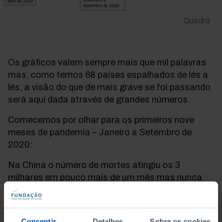
Quadro
Os gráficos valem sempre mais que mil palavras
mas, como temos 68 países espalhados de lés a
lés, a visão do que de mais grave se foi passando
será aqui dada através de grandes números.
Comecemos por olhar para os primeiros nove
meses de pandemia – Janeiro a Setembro de
2020:
Na China o número de mortes atingiu os 3
milhares em pouco mais de um mês mas nunca
chegou a escalar para todo o país e, face aos
seus bilião e meio de habitantes, na nossa escala
de cores manteve-se quase sempre no verde,
Consentir
Detalhes
Sobre os cookies