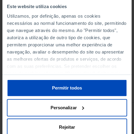
Este website utiliza cookies
Utilizamos, por definição, apenas os cookies
Adicionar ao cesto
necessários ao normal funcionamento do site, permitindo
que navegue através do mesmo. Ao "Permitir todos",
autoriza a utilização de outro tipo de cookies, que
eBook
permitem proporcionar uma melhor experiência de
navegação, avaliar o desempenho do site ou apresentar
as melhores ofertas de produtos e serviços, de acordo
com as suas preferências. Se pretender escolher os
tipos de cookies, clique em "Personalizar". Saiba mais
sobre cookies através da gestão de preferências ou da
nossa
Política de Cookies
.
Permitir todos
Conheça também
Personalizar
Rejeitar