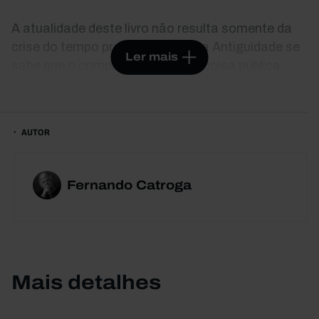
A atualidade deste livro não resulta somente da
crise do tempo presente. Desde a Antiguidade se
Ler mais
sabe que o compromisso com a coisa pública
exige desinteresse e virtude, ética
frequentemente desmentida pela história
concreta do Homem. Daí a permanente tensão
AUTOR
entre a idealidade e a prática, pano de fundo que
possibilita avanços e recuos num percurso em
que, entre o consenso e a contradição, o
Fernando Catroga
otimismo épico da aventura humana não raro
desagua no seu oposto. O livro que agora vem a
lume constitui uma síntese desse itinerário, tendo
como eixo a história da ideia de res publica, bem
como as suas relações com todas as demais
Mais detalhes
que, combatendo o que conduz ao arbítrio e ao
servilismo perante os poderes, potenciam a