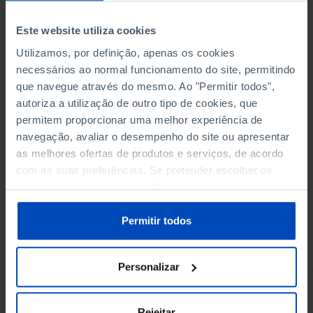
Este website utiliza cookies
Utilizamos, por definição, apenas os cookies
necessários ao normal funcionamento do site, permitindo
Adicionar ao cesto
que navegue através do mesmo. Ao "Permitir todos",
autoriza a utilização de outro tipo de cookies, que
permitem proporcionar uma melhor experiência de
eBook
navegação, avaliar o desempenho do site ou apresentar
as melhores ofertas de produtos e serviços, de acordo
com as suas preferências. Se pretender escolher os
tipos de cookies, clique em "Personalizar". Saiba mais
sobre cookies através da gestão de preferências ou da
nossa
Política de Cookies
.
Permitir todos
Conheça também
Personalizar
Rejeitar