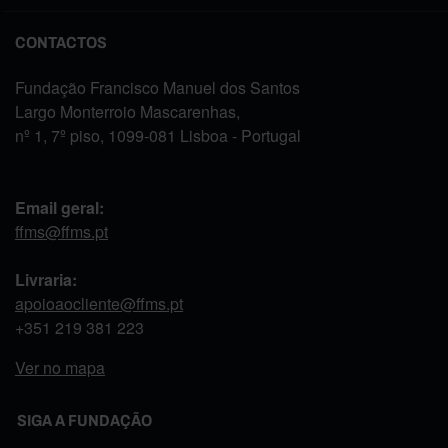
CONTACTOS
Fundação Francisco Manuel dos Santos
Largo Monterroio Mascarenhas,
nº 1, 7º piso, 1099-081 Lisboa - Portugal
Email geral:
ffms@ffms.pt
Livraria:
apoioaocliente@ffms.pt
+351
219 381 223
Ver no mapa
SIGA A FUNDAÇÃO