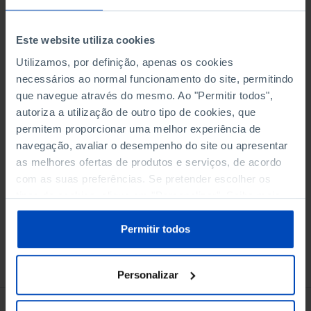
Este website utiliza cookies
Adicionar ao cesto
Utilizamos, por definição, apenas os cookies
necessários ao normal funcionamento do site, permitindo
que navegue através do mesmo. Ao "Permitir todos",
eBook
autoriza a utilização de outro tipo de cookies, que
permitem proporcionar uma melhor experiência de
navegação, avaliar o desempenho do site ou apresentar
Audiolivro
as melhores ofertas de produtos e serviços, de acordo
com as suas preferências. Se pretender escolher os
tipos de cookies, clique em "Personalizar". Saiba mais
sobre cookies através da gestão de preferências ou da
nossa
Política de Cookies
.
Permitir todos
Conheça também
Personalizar