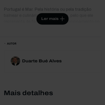
Portugal é Mar. Pela história ou pela tradição
balnear e culinária, mas, também, pelo que ele
Ler mais
representa de facto no nosso posicionamento no
mundo. Lisboa tem um dos melhores oceanários
do mundo. Portugal é um dos poucos países com
um ministério do mar e foi um dos primeiros
AUTOR
Estados a ter legislação sobre gestão e
ordenamento do espaço marítimo, tornando-se
um caso de estudo. Do ponto de vista económico,
Duarte Bué Alves
o mar acontece todos os dias em Portugal: hoje
existe um conjunto de atividades marítimas
robusto, dinâmico e inovador, com vocação
exportadora, que contribui de modo significativo
para o PIB e que emprega dezenas de milhares de
Mais detalhes
pessoas. Este livro apresenta uma radiografia da
economia azul e compara a situação nacional