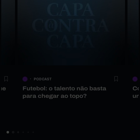
PODCAST
ue
Futebol: o talento não basta
Co
para chegar ao topo?
um