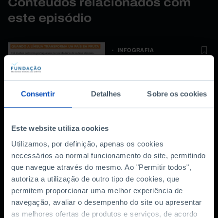
Conteúdos relacionados com
este episódio
INFOGRAFIA
Infografia: Português
modo de usar
Consentir
Detalhes
Sobre os cookies
Este website utiliza cookies
ARTIGO
Utilizamos, por definição, apenas os cookies
necessários ao normal funcionamento do site, permitindo
Que língua é esta? Um
que navegue através do mesmo. Ao "Permitir todos",
artigo sobre o
português e os que o
autoriza a utilização de outro tipo de cookies, que
falam
permitem proporcionar uma melhor experiência de
navegação, avaliar o desempenho do site ou apresentar
06/06/2018
as melhores ofertas de produtos e serviços, de acordo