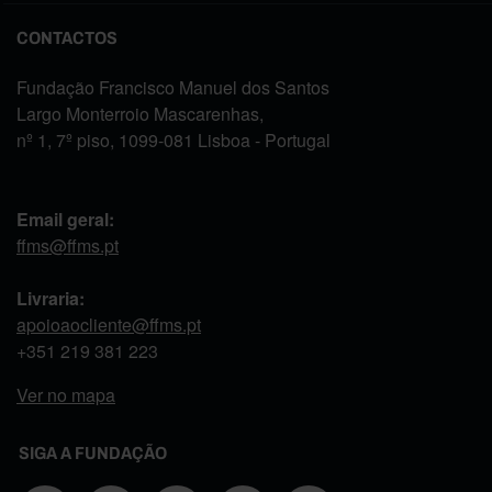
CONTACTOS
Fundação Francisco Manuel dos Santos
Largo Monterroio Mascarenhas,
nº 1, 7º piso, 1099-081 Lisboa - Portugal
Email geral:
ffms@ffms.pt
Livraria:
apoioaocliente@ffms.pt
+351
219 381 223
Ver no mapa
SIGA A FUNDAÇÃO