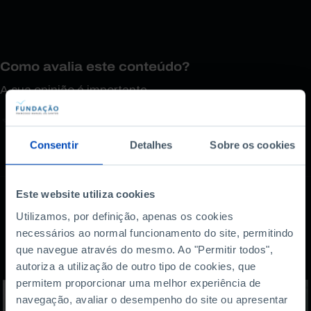
Como avalia este conteúdo?
A sua opinião é importante.
Consentir
Detalhes
Sobre os cookies
Este website utiliza cookies
Utilizamos, por definição, apenas os cookies
Também lhe pode
necessários ao normal funcionamento do site, permitindo
que navegue através do mesmo. Ao "Permitir todos",
interessar
autoriza a utilização de outro tipo de cookies, que
permitem proporcionar uma melhor experiência de
navegação, avaliar o desempenho do site ou apresentar