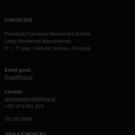
CONTACTOS
Fundação Francisco Manuel dos Santos
Largo Monterroio Mascarenhas,
nº 1, 7º piso, 1099-081 Lisboa - Portugal
Email geral:
ffms@ffms.pt
Livraria:
apoioaocliente@ffms.pt
+351
219 381 223
Ver no mapa
SIGA A FUNDAÇÃO