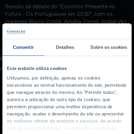
Sessão de debate do "Encontro Presente no
Futuro - Os Portugueses em 2030", com os
oradores Marco Costa, Amália Torres, Isabel Vaz.
e moderação de Maria Flor Pedroso.
Consentir
Detalhes
Sobre os cookies
Como avalia este conteúdo?
A sua opinião é importante.
Este website utiliza cookies
Utilizamos, por definição, apenas os cookies
necessários ao normal funcionamento do site, permitindo
que navegue através do mesmo. Ao "Permitir todos",
autoriza a utilização de outro tipo de cookies, que
permitem proporcionar uma melhor experiência de
navegação, avaliar o desempenho do site ou apresentar
as melhores ofertas de produtos e serviços, de acordo
com as suas preferências. Se pretender escolher os