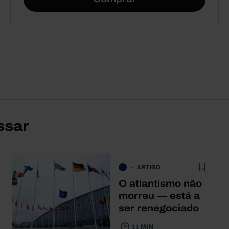
ssar
ARTIGO
O atlantismo não
morreu — está a
ser renegociado
11 MIN