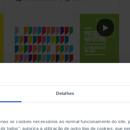
Detalhes
POPULAÇÃO
QUESTÕES SOCIAIS
DEBATE
Encontros inesperados
(Ana Nunes de Almeida,
penas os cookies necessários ao normal funcionamento do site,
ir todos", autoriza a utilização de outro tipo de cookies, que 