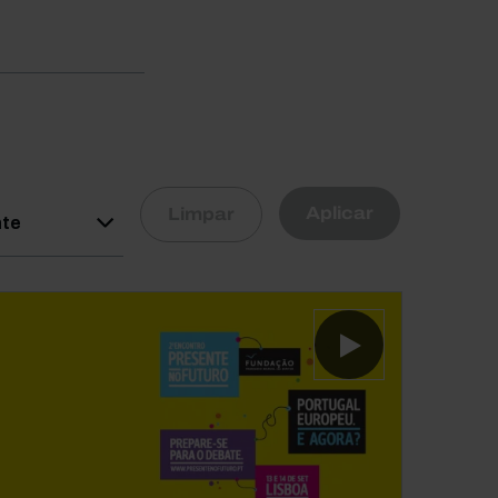
R
Aplicar
Limpar
nte