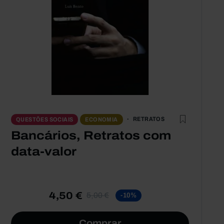
RETRATOS
QUESTÕES SOCIAIS
ECONOMIA
Bancários, Retratos com
data-valor
4,50 €
5,00 €
-10%
Comprar