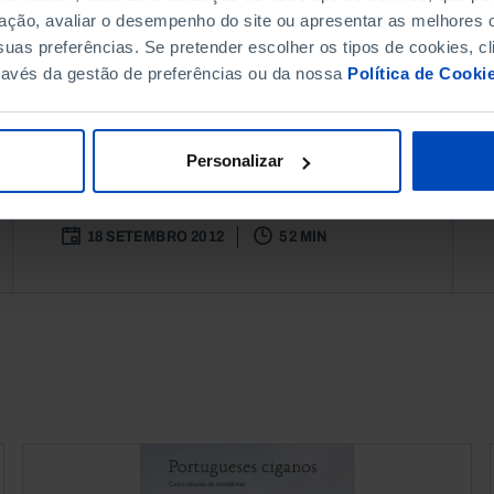
Teresa Pizarro Beleza e
ação, avaliar o desempenho do site ou apresentar as melhores o
José Galamba)
uas preferências. Se pretender escolher os tipos de cookies, cl
ravés da gestão de preferências ou da nossa
Política de Cooki
ENCONTROS INESPERADOS O
encontro de diferentes olhares sobre
como somos, as mudanças em curso
Personalizar
e as perspectivas de futuro da
população de Portugal...
18 SETEMBRO 2012
52 MIN