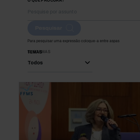
O QUE PROCURA?
Pesquisar
Para pesquisar uma expressão coloque-a entre aspas
SUBTEMAS
TEMAS
Todos