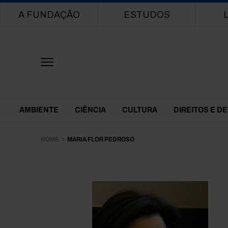
Main navigation
A FUNDAÇÃO
ESTUDOS
Themes Menu
AMBIENTE
CIÊNCIA
CULTURA
DIREITOS E D
HOME
MARIA FLOR PEDROSO