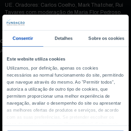
UE. Oradores: Carlos Coelho, Mark Thatcher, Rui
Tavares com moderação de Maria Flor Pedroso.
Consentir
Detalhes
Sobre os cookies
Como avalia este conteúdo?
A sua opinião é importante.
Este website utiliza cookies
Utilizamos, por definição, apenas os cookies
necessários ao normal funcionamento do site, permitindo
que navegue através do mesmo. Ao "Permitir todos",
autoriza a utilização de outro tipo de cookies, que
permitem proporcionar uma melhor experiência de
navegação, avaliar o desempenho do site ou apresentar
as melhores ofertas de produtos e serviços, de acordo
com as suas preferências. Se pretender escolher os
tipos de cookies, clique em "Personalizar". Saiba mais