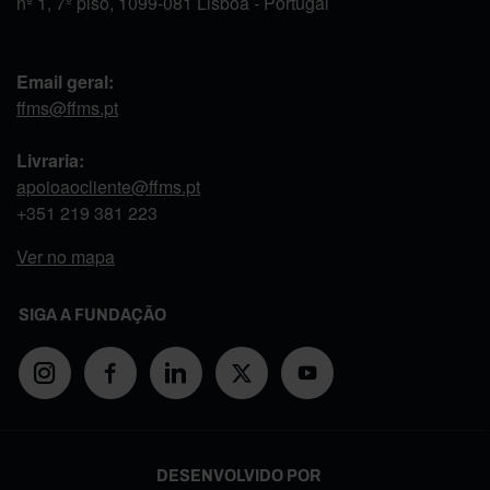
nº 1, 7º piso, 1099-081 Lisboa - Portugal
Email geral:
ffms@ffms.pt
Livraria:
apoioaocliente@ffms.pt
+351
219 381 223
Ver no mapa
SIGA A FUNDAÇÃO
DESENVOLVIDO POR