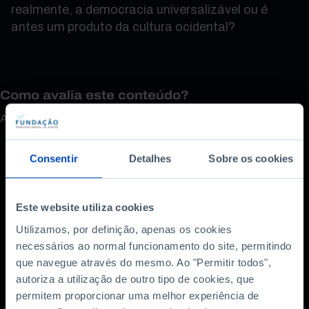
realmente, a democracia universalizável ou é
antes um produto da cultura ocidental?
Como avalia este conteúdo?
A sua opinião é importante.
Consentir
Detalhes
Sobre os cookies
Este website utiliza cookies
Utilizamos, por definição, apenas os cookies
necessários ao normal funcionamento do site, permitindo
Também lhe pode
que navegue através do mesmo. Ao "Permitir todos",
autoriza a utilização de outro tipo de cookies, que
interessar
permitem proporcionar uma melhor experiência de