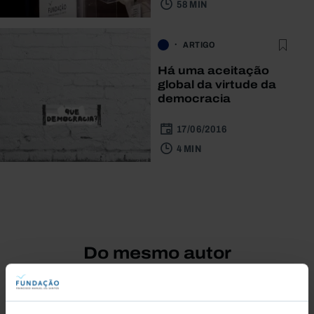
58 MIN
ARTIGO
Há uma aceitação
global da virtude da
democracia
17/06/2016
4 MIN
Do mesmo autor