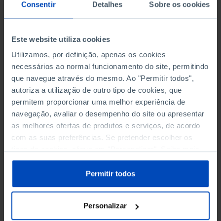
Consentir
Detalhes
Sobre os cookies
Este website utiliza cookies
Utilizamos, por definição, apenas os cookies
necessários ao normal funcionamento do site, permitindo
que navegue através do mesmo. Ao "Permitir todos",
autoriza a utilização de outro tipo de cookies, que
OUTRAS EDIÇÕES
permitem proporcionar uma melhor experiência de
navegação, avaliar o desempenho do site ou apresentar
Constituição, Os
as melhores ofertas de produtos e serviços, de acordo
Limites da Política,
com as suas preferências. Se pretender escolher os
tipos de cookies, clique em "Personalizar". Saiba mais
1822-1976
sobre cookies através da gestão de preferências ou da
nossa
Política de Cookies
.
Permitir todos
9,00 €
10,00 €
-10%
Personalizar
Comprar