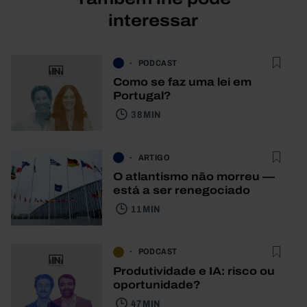
interessar
PODCAST
Como se faz uma lei em
Portugal?
38 MIN
ARTIGO
O atlantismo não morreu —
está a ser renegociado
11 MIN
PODCAST
Produtividade e IA: risco ou
oportunidade?
47 MIN