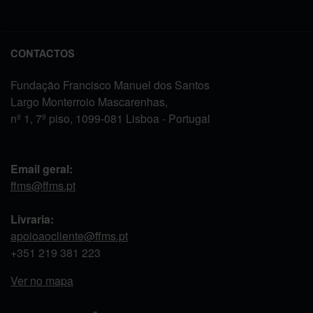
CONTACTOS
Fundação Francisco Manuel dos Santos
Largo Monterroio Mascarenhas,
nº 1, 7º piso, 1099-081 Lisboa - Portugal
Email geral:
ffms@ffms.pt
Livraria:
apoioaocliente@ffms.pt
+351
219 381 223
Ver no mapa