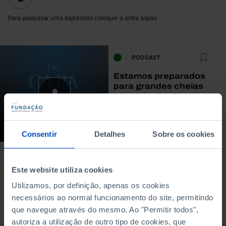
Para pesquisar uma expressão coloque-a entre aspas
PODCAST
Estamos preparados
para grandes cheias
e inundações?
19/11/2024
69 MIN
Consentir
Detalhes
Sobre os cookies
Este website utiliza cookies
Utilizamos, por definição, apenas os cookies
necessários ao normal funcionamento do site, permitindo
À venda na Livraria
que navegue através do mesmo. Ao "Permitir todos",
autoriza a utilização de outro tipo de cookies, que