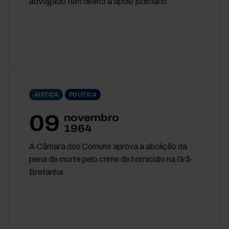
advogado têm direito a apoio judiciário.
JUSTIÇA
POLÍTICA
09
novembro
1964
A Câmara dos Comuns aprova a abolição da
pena de morte pelo crime de homicídio na Grã-
Bretanha.