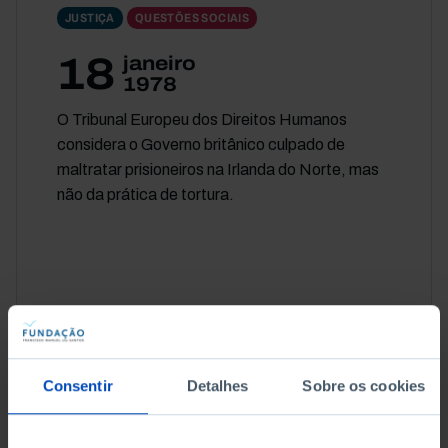
JUSTIÇA
QUESTÕES SOCIAIS
18
janeiro
1978
O Tribunal Europeu dos Direitos Humanos
considera o Governo britânico culpado de
maltratar prisioneiros na Irlanda do Norte, mas
não da prática de tortura.
JUSTIÇA
CULTURA
Consentir
Detalhes
Sobre os cookies
25
maio
1979