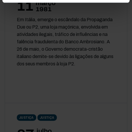
11
março
1981
Em Itália, emerge o escândalo da Propaganda
Due ou P2, uma loja maçónica, envolvida em
atividades ilegais, tráfico de influências e na
falência fraudulenta do Banco Ambrosiano. A
26 de maio, o Governo democrata-cristão
italiano demite-se devido às ligações de alguns
dos seus membros à loja P2.
JUSTIÇA
JUSTIÇA
julho