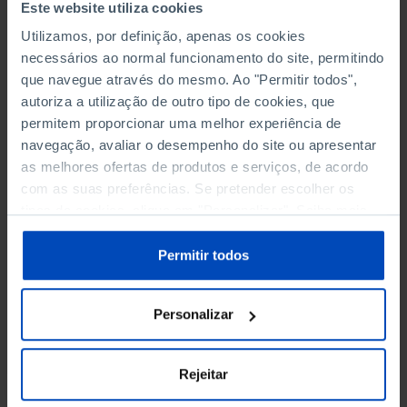
Este website utiliza cookies
Etan Patz, uma criança norte-americana de
Utilizamos, por definição, apenas os cookies
seis anos, desaparece no trajecto entre a sua
necessários ao normal funcionamento do site, permitindo
casa e a paragem do autocarro, em Manhattan,
que navegue através do mesmo. Ao "Permitir todos",
Nova Iorque. O seu desaparecimento deu início
autoriza a utilização de outro tipo de cookies, que
ao movimento das crianças desaparecidas,
permitem proporcionar uma melhor experiência de
impulsionando novas formas de investigação.
navegação, avaliar o desempenho do site ou apresentar
Nos EUA, e desde 1983, que o dia do seu
as melhores ofertas de produtos e serviços, de acordo
desaparecimento é o Dia Nacional das
com as suas preferências. Se pretender escolher os
Crianças Desaparecidas.
tipos de cookies, clique em "Personalizar". Saiba mais
sobre cookies através da gestão de preferências ou da
nossa
Política de Cookies
.
Permitir todos
Personalizar
Rejeitar
JUSTIÇA
POLÍTICA