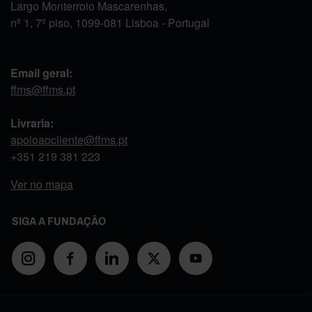
Largo Monterroio Mascarenhas,
nº 1, 7º piso, 1099-081 Lisboa - Portugal
Email geral:
ffms@ffms.pt
Livraria:
apoioaocliente@ffms.pt
+351
219 381 223
Ver no mapa
SIGA A FUNDAÇÃO