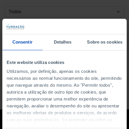
DATA DE INÍCIO
DATA DE FIM
Consentir
Detalhes
Sobre os cookies
ORDENAR POR
Este website utiliza cookies
Utilizamos, por definição, apenas os cookies
necessários ao normal funcionamento do site, permitindo
que navegue através do mesmo. Ao "Permitir todos",
autoriza a utilização de outro tipo de cookies, que
permitem proporcionar uma melhor experiência de
navegação, avaliar o desempenho do site ou apresentar
as melhores ofertas de produtos e serviços, de acordo
com as suas preferências. Se pretender escolher os
tipos de cookies, clique em "Personalizar". Saiba mais