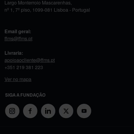
Largo Monterroio Mascarenhas,
nº 1, 7º piso, 1099-081 Lisboa - Portugal
Email geral:
ffms@ffms.pt
Livraria:
apoioaocliente@ffms.pt
+351
219 381 223
Ver no mapa
SIGA A FUNDAÇÃO