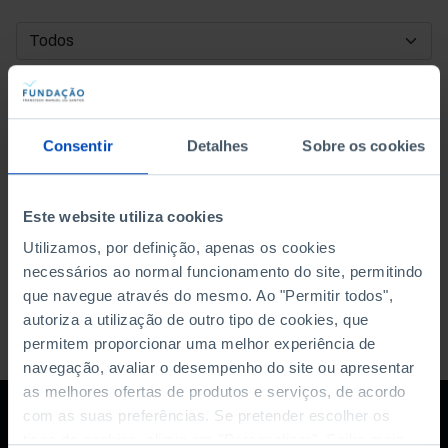
DATA DE INÍCIO
DATA DE FIM
Consentir
Detalhes
Sobre os cookies
ORDENAR POR
Este website utiliza cookies
Utilizamos, por definição, apenas os cookies
necessários ao normal funcionamento do site, permitindo
que navegue através do mesmo. Ao "Permitir todos",
autoriza a utilização de outro tipo de cookies, que
permitem proporcionar uma melhor experiência de
navegação, avaliar o desempenho do site ou apresentar
as melhores ofertas de produtos e serviços, de acordo
com as suas preferências. Se pretender escolher os
tipos de cookies, clique em "Personalizar". Saiba mais