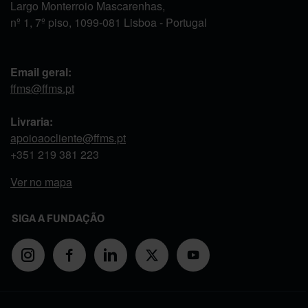
Largo Monterroio Mascarenhas,
nº 1, 7º piso, 1099-081 Lisboa - Portugal
Email geral:
ffms@ffms.pt
Livraria:
apoioaocliente@ffms.pt
+351
219 381 223
Ver no mapa
SIGA A FUNDAÇÃO