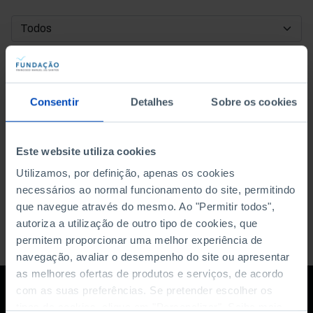
DATA DE INÍCIO
DATA DE FIM
Consentir
Detalhes
Sobre os cookies
ORDENAR POR
Este website utiliza cookies
Utilizamos, por definição, apenas os cookies
necessários ao normal funcionamento do site, permitindo
que navegue através do mesmo. Ao "Permitir todos",
autoriza a utilização de outro tipo de cookies, que
permitem proporcionar uma melhor experiência de
navegação, avaliar o desempenho do site ou apresentar
as melhores ofertas de produtos e serviços, de acordo
com as suas preferências. Se pretender escolher os
tipos de cookies, clique em "Personalizar". Saiba mais