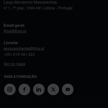
Largo Monterroio Mascarenhas,
nº 1, 7º piso, 1099-081 Lisboa - Portugal
Email geral:
ffms@ffms.pt
Livraria:
apoioaocliente@ffms.pt
+351
219 381 223
Ver no mapa
SIGA A FUNDAÇÃO