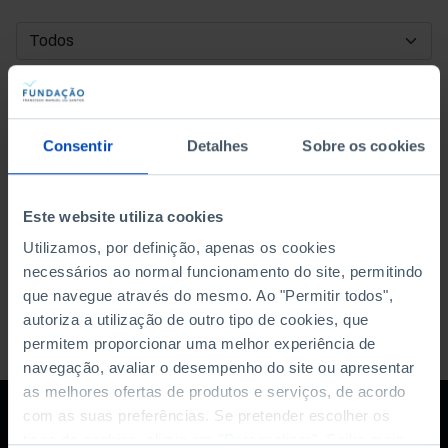
DATA DE INÍCIO
DATA DE FIM
Consentir
Detalhes
Sobre os cookies
ORDENAR POR
Este website utiliza cookies
Utilizamos, por definição, apenas os cookies
necessários ao normal funcionamento do site, permitindo
que navegue através do mesmo. Ao "Permitir todos",
autoriza a utilização de outro tipo de cookies, que
permitem proporcionar uma melhor experiência de
navegação, avaliar o desempenho do site ou apresentar
as melhores ofertas de produtos e serviços, de acordo
com as suas preferências. Se pretender escolher os
tipos de cookies, clique em "Personalizar". Saiba mais