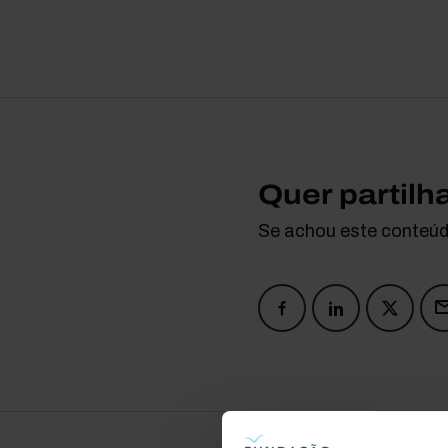
Quer partilh
Se achou este conteúdo