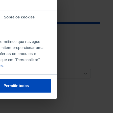
Sobre os cookies
 permitindo que navegue
permitem proporcionar uma
fertas de produtos e
ique em "Personalizar".
es
.
ORDENAR POR
Permitir todos