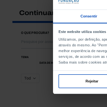
Continuar a pesquisar
Consentir
Este website utiliza cookies
O QUE PROCURA?
Utilizamos, por definição, a
através do mesmo. Ao "Permit
melhor experiência de naveg
serviços, de acordo com as s
TEMA
Saiba mais sobre cookies at
DATA DE INÍCIO
Rejeitar