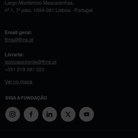
Largo Monterroio Mascarenhas,
nº 1, 7º piso, 1099-081 Lisboa - Portugal
Email geral:
ffms@ffms.pt
Livraria:
apoioaocliente@ffms.pt
+351
219 381 223
Ver no mapa
SIGA A FUNDAÇÃO