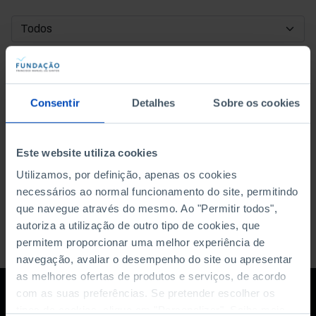
DATA DE INÍCIO
DATA DE FIM
Consentir
Detalhes
Sobre os cookies
ORDENAR POR
Este website utiliza cookies
Utilizamos, por definição, apenas os cookies
necessários ao normal funcionamento do site, permitindo
que navegue através do mesmo. Ao "Permitir todos",
autoriza a utilização de outro tipo de cookies, que
permitem proporcionar uma melhor experiência de
navegação, avaliar o desempenho do site ou apresentar
as melhores ofertas de produtos e serviços, de acordo
com as suas preferências. Se pretender escolher os
tipos de cookies, clique em "Personalizar". Saiba mais