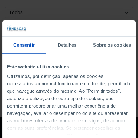
DATA DE INÍCIO
DATA DE FIM
Consentir
Detalhes
Sobre os cookies
ORDENAR POR
Este website utiliza cookies
Utilizamos, por definição, apenas os cookies
necessários ao normal funcionamento do site, permitindo
que navegue através do mesmo. Ao "Permitir todos",
autoriza a utilização de outro tipo de cookies, que
permitem proporcionar uma melhor experiência de
navegação, avaliar o desempenho do site ou apresentar
as melhores ofertas de produtos e serviços, de acordo
com as suas preferências. Se pretender escolher os
tipos de cookies, clique em "Personalizar". Saiba mais