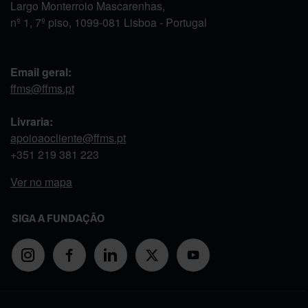
Largo Monterroio Mascarenhas,
nº 1, 7º piso, 1099-081 Lisboa - Portugal
Email geral:
ffms@ffms.pt
Livraria:
apoioaocliente@ffms.pt
+351
219 381 223
Ver no mapa
SIGA A FUNDAÇÃO