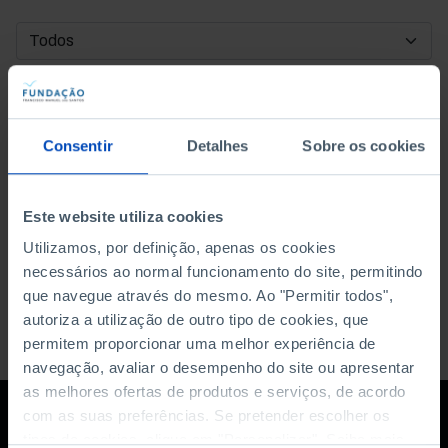
DATA DE INÍCIO
DATA DE FIM
Consentir
Detalhes
Sobre os cookies
ORDENAR POR
Este website utiliza cookies
Utilizamos, por definição, apenas os cookies
necessários ao normal funcionamento do site, permitindo
que navegue através do mesmo. Ao "Permitir todos",
autoriza a utilização de outro tipo de cookies, que
permitem proporcionar uma melhor experiência de
navegação, avaliar o desempenho do site ou apresentar
as melhores ofertas de produtos e serviços, de acordo
com as suas preferências. Se pretender escolher os
tipos de cookies, clique em "Personalizar". Saiba mais