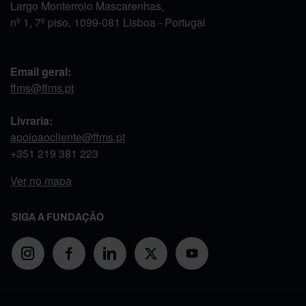
Largo Monterroio Mascarenhas,
nº 1, 7º piso, 1099-081 Lisboa - Portugal
Email geral:
ffms@ffms.pt
Livraria:
apoioaocliente@ffms.pt
+351
219 381 223
Ver no mapa
SIGA A FUNDAÇÃO