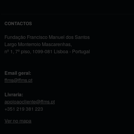
CONTACTOS
Fundação Francisco Manuel dos Santos
Largo Monterroio Mascarenhas,
nº 1, 7º piso, 1099-081 Lisboa - Portugal
Email geral:
ffms@ffms.pt
Livraria:
apoioaocliente@ffms.pt
+351
219 381 223
Ver no mapa