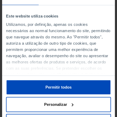
TEMA
Este website utiliza cookies
Utilizamos, por definição, apenas os cookies
necessários ao normal funcionamento do site, permitindo
que navegue através do mesmo. Ao "Permitir todos",
autoriza a utilização de outro tipo de cookies, que
permitem proporcionar uma melhor experiência de
navegação, avaliar o desempenho do site ou apresentar
DATA DE INÍCIO
as melhores ofertas de produtos e serviços, de acordo
com as suas preferências. Se pretender escolher os
DATA DE FIM
tipos de cookies, clique em "Personalizar". Saiba mais
sobre cookies através da gestão de preferências ou da
ORDENAR POR
nossa
Política de Cookies
.
Permitir todos
Personalizar