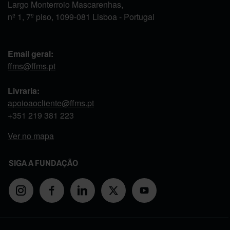
Largo Monterroio Mascarenhas,
nº 1, 7º piso, 1099-081 Lisboa - Portugal
Email geral:
ffms@ffms.pt
Livraria:
apoioaocliente@ffms.pt
+351
219 381 223
Ver no mapa
SIGA A FUNDAÇÃO