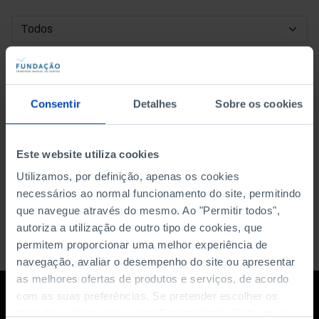
DATA DE INÍCIO
DATA DE FIM
Consentir
Detalhes
Sobre os cookies
ORDENAR POR
Este website utiliza cookies
Utilizamos, por definição, apenas os cookies
necessários ao normal funcionamento do site, permitindo
que navegue através do mesmo. Ao "Permitir todos",
autoriza a utilização de outro tipo de cookies, que
permitem proporcionar uma melhor experiência de
navegação, avaliar o desempenho do site ou apresentar
as melhores ofertas de produtos e serviços, de acordo
com as suas preferências. Se pretender escolher os
tipos de cookies, clique em "Personalizar". Saiba mais