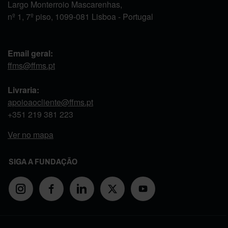
Largo Monterroio Mascarenhas,
nº 1, 7º piso, 1099-081 Lisboa - Portugal
Email geral:
ffms@ffms.pt
Livraria:
apoioaocliente@ffms.pt
+351
219 381 223
Ver no mapa
SIGA A FUNDAÇÃO