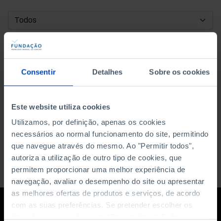
DATA DE INÍCIO
DATA DE FIM
Consentir
Detalhes
Sobre os cookies
ORDENAR POR
Este website utiliza cookies
Utilizamos, por definição, apenas os cookies
necessários ao normal funcionamento do site, permitindo
que navegue através do mesmo. Ao "Permitir todos",
autoriza a utilização de outro tipo de cookies, que
permitem proporcionar uma melhor experiência de
navegação, avaliar o desempenho do site ou apresentar
as melhores ofertas de produtos e serviços, de acordo
com as suas preferências. Se pretender escolher os
tipos de cookies, clique em "Personalizar". Saiba mais