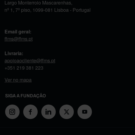
Largo Monterroio Mascarenhas,
nº 1, 7º piso, 1099-081 Lisboa - Portugal
Email geral:
ffms@ffms.pt
Livraria:
apoioaocliente@ffms.pt
+351
219 381 223
Ver no mapa
SIGA A FUNDAÇÃO