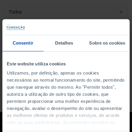
DATA DE INÍCIO
DATA DE FIM
Consentir
Detalhes
Sobre os cookies
ORDENAR POR
Este website utiliza cookies
Utilizamos, por definição, apenas os cookies
necessários ao normal funcionamento do site, permitindo
que navegue através do mesmo. Ao "Permitir todos",
autoriza a utilização de outro tipo de cookies, que
permitem proporcionar uma melhor experiência de
navegação, avaliar o desempenho do site ou apresentar
as melhores ofertas de produtos e serviços, de acordo
com as suas preferências. Se pretender escolher os
tipos de cookies, clique em "Personalizar". Saiba mais