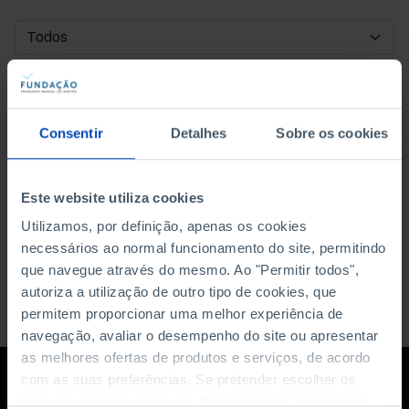
DATA DE INÍCIO
DATA DE FIM
Consentir
Detalhes
Sobre os cookies
ORDENAR POR
Este website utiliza cookies
Utilizamos, por definição, apenas os cookies
necessários ao normal funcionamento do site, permitindo
que navegue através do mesmo. Ao "Permitir todos",
autoriza a utilização de outro tipo de cookies, que
permitem proporcionar uma melhor experiência de
navegação, avaliar o desempenho do site ou apresentar
as melhores ofertas de produtos e serviços, de acordo
com as suas preferências. Se pretender escolher os
tipos de cookies, clique em "Personalizar". Saiba mais