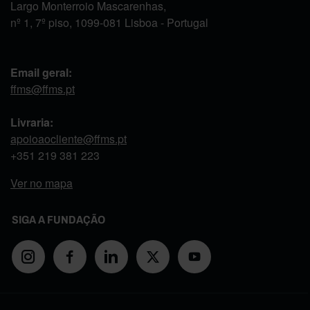
Largo Monterroio Mascarenhas,
nº 1, 7º piso, 1099-081 Lisboa - Portugal
Email geral:
ffms@ffms.pt
Livraria:
apoioaocliente@ffms.pt
+351
219 381 223
Ver no mapa
SIGA A FUNDAÇÃO