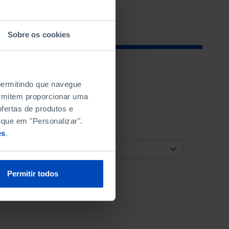
Sobre os cookies
 permitindo que navegue
permitem proporcionar uma
fertas de produtos e
ique em "Personalizar".
es
.
ORDENAR POR
Permitir todos