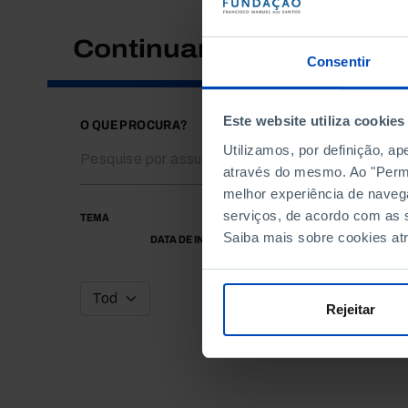
Continuar a pesquisar
Consentir
Este website utiliza cookies
O QUE PROCURA?
Utilizamos, por definição, a
através do mesmo. Ao "Permit
melhor experiência de naveg
serviços, de acordo com as s
TEMA
Saiba mais sobre cookies at
DATA DE INÍCIO
Rejeitar