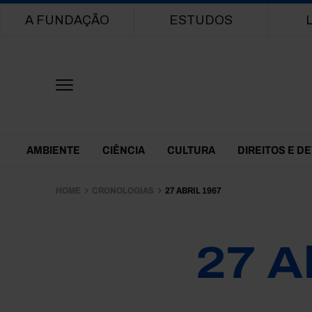
Main navigation
A FUNDAÇÃO
ESTUDOS
Themes Menu
AMBIENTE
CIÊNCIA
CULTURA
DIREITOS E D
HOME
CRONOLOGIAS
27 ABRIL 1967
27 A