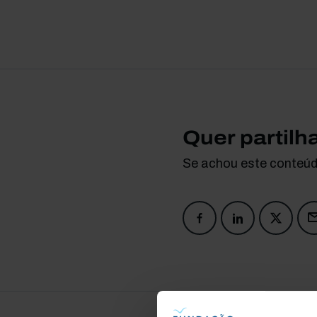
Quer partilh
Se achou este conteúdo