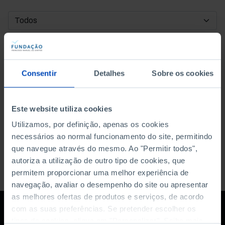
DATA DE INÍCIO
DATA DE FIM
Consentir
Detalhes
Sobre os cookies
ORDENAR POR
Este website utiliza cookies
Utilizamos, por definição, apenas os cookies
necessários ao normal funcionamento do site, permitindo
que navegue através do mesmo. Ao "Permitir todos",
autoriza a utilização de outro tipo de cookies, que
permitem proporcionar uma melhor experiência de
navegação, avaliar o desempenho do site ou apresentar
as melhores ofertas de produtos e serviços, de acordo
com as suas preferências. Se pretender escolher os
tipos de cookies, clique em "Personalizar". Saiba mais