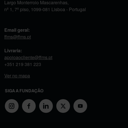
Largo Monterroio Mascarenhas,
nº 1, 7º piso, 1099-081 Lisboa - Portugal
Email geral:
ffms@ffms.pt
Livraria:
apoioaocliente@ffms.pt
+351
219 381 223
Ver no mapa
SIGA A FUNDAÇÃO