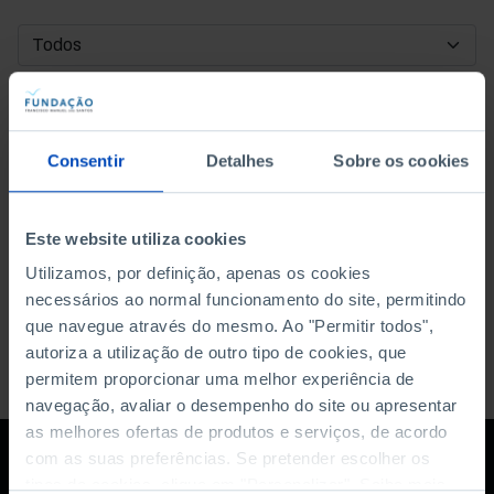
DATA DE INÍCIO
DATA DE FIM
Consentir
Detalhes
Sobre os cookies
ORDENAR POR
Este website utiliza cookies
Utilizamos, por definição, apenas os cookies
necessários ao normal funcionamento do site, permitindo
que navegue através do mesmo. Ao "Permitir todos",
autoriza a utilização de outro tipo de cookies, que
permitem proporcionar uma melhor experiência de
navegação, avaliar o desempenho do site ou apresentar
as melhores ofertas de produtos e serviços, de acordo
com as suas preferências. Se pretender escolher os
tipos de cookies, clique em "Personalizar". Saiba mais