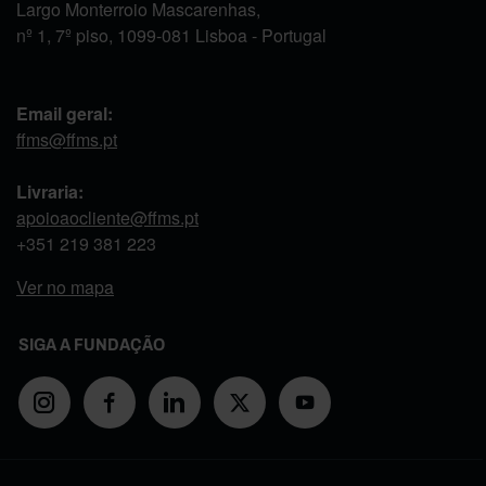
Largo Monterroio Mascarenhas,
nº 1, 7º piso, 1099-081 Lisboa - Portugal
Email geral:
ffms@ffms.pt
Livraria:
apoioaocliente@ffms.pt
+351
219 381 223
Ver no mapa
SIGA A FUNDAÇÃO