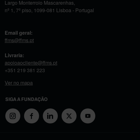
Largo Monterroio Mascarenhas,
nº 1, 7º piso, 1099-081 Lisboa - Portugal
Email geral:
ffms@ffms.pt
Livraria:
apoioaocliente@ffms.pt
+351
219 381 223
Ver no mapa
SIGA A FUNDAÇÃO