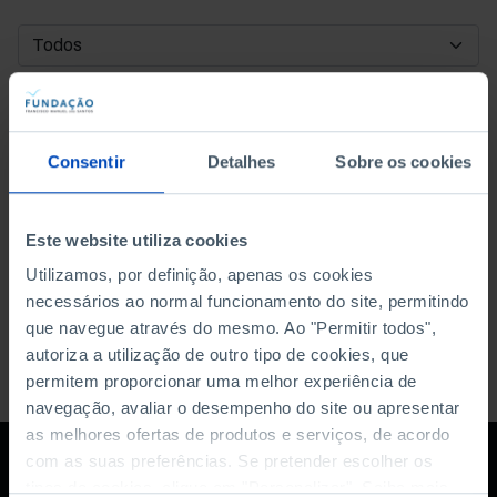
DATA DE INÍCIO
DATA DE FIM
Consentir
Detalhes
Sobre os cookies
ORDENAR POR
Este website utiliza cookies
Utilizamos, por definição, apenas os cookies
necessários ao normal funcionamento do site, permitindo
que navegue através do mesmo. Ao "Permitir todos",
autoriza a utilização de outro tipo de cookies, que
permitem proporcionar uma melhor experiência de
navegação, avaliar o desempenho do site ou apresentar
as melhores ofertas de produtos e serviços, de acordo
com as suas preferências. Se pretender escolher os
tipos de cookies, clique em "Personalizar". Saiba mais