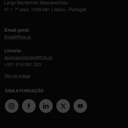
Largo Monterroio Mascarenhas,
nº 1, 7º piso, 1099-081 Lisboa - Portugal
Email geral:
ffms@ffms.pt
Livraria:
apoioaocliente@ffms.pt
+351
219 381 223
Ver no mapa
SIGA A FUNDAÇÃO