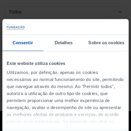
DATA DE INÍCIO
DATA DE FIM
Consentir
Detalhes
Sobre os cookies
ORDENAR POR
Este website utiliza cookies
Utilizamos, por definição, apenas os cookies
necessários ao normal funcionamento do site, permitindo
que navegue através do mesmo. Ao "Permitir todos",
autoriza a utilização de outro tipo de cookies, que
permitem proporcionar uma melhor experiência de
navegação, avaliar o desempenho do site ou apresentar
as melhores ofertas de produtos e serviços, de acordo
com as suas preferências. Se pretender escolher os
tipos de cookies, clique em "Personalizar". Saiba mais