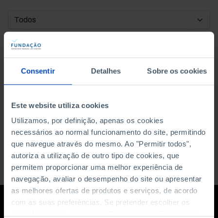
DATA DE INÍCIO
DATA DE FIM
Consentir
Detalhes
Sobre os cookies
ORDENAR POR
Este website utiliza cookies
Utilizamos, por definição, apenas os cookies
necessários ao normal funcionamento do site, permitindo
que navegue através do mesmo. Ao "Permitir todos",
autoriza a utilização de outro tipo de cookies, que
permitem proporcionar uma melhor experiência de
navegação, avaliar o desempenho do site ou apresentar
as melhores ofertas de produtos e serviços, de acordo
com as suas preferências. Se pretender escolher os
tipos de cookies, clique em "Personalizar". Saiba mais