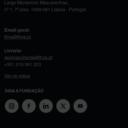
Largo Monterroio Mascarenhas,
nº 1, 7º piso, 1099-081 Lisboa - Portugal
Email geral:
ffms@ffms.pt
Livraria:
apoioaocliente@ffms.pt
+351
219 381 223
Ver no mapa
SIGA A FUNDAÇÃO