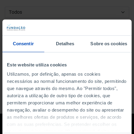
DATA DE INÍCIO
DATA DE FIM
Consentir
Detalhes
Sobre os cookies
ORDENAR POR
Este website utiliza cookies
Utilizamos, por definição, apenas os cookies
necessários ao normal funcionamento do site, permitindo
que navegue através do mesmo. Ao "Permitir todos",
autoriza a utilização de outro tipo de cookies, que
permitem proporcionar uma melhor experiência de
navegação, avaliar o desempenho do site ou apresentar
as melhores ofertas de produtos e serviços, de acordo
com as suas preferências. Se pretender escolher os
tipos de cookies, clique em "Personalizar". Saiba mais