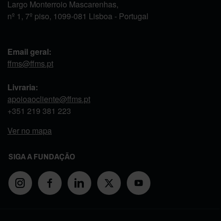
Largo Monterroio Mascarenhas,
nº 1, 7º piso, 1099-081 Lisboa - Portugal
Email geral:
ffms@ffms.pt
Livraria:
apoioaocliente@ffms.pt
+351
219 381 223
Ver no mapa
SIGA A FUNDAÇÃO